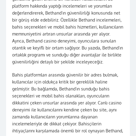
platform hakkında yaptığı incelemeleri ve yorumları
değerlendirerek, Bethand’ın güvenilirliği konusunda net
bir görüş elde edebiliriz. Özellikle Bethand incelemeleri,
bahis seçenekleri ve mobil bahis hizmetleri, kullanıcıların
memnuniyetini artıran unsurlar arasında yer alıyor.
Ayrıca, Bethand casino deneyimi, oyunculara sunulan
otantik ve keyifli bir ortam sağlıyor. Bu yazıda, Bethand’ın
ortaklık programı ve sunduğu diğer avantajlar ile birlikte
güvenilirliğini detaylı bir şekilde inceleyeceğiz.
Bahis platformları arasında güvenilir bir adres bulmak,
kullanıcılar için oldukça kritik bir gereklilik haline
gelmiştir. Bu bağlamda, Bethand’ın sunduğu bahis
seçenekleri ve mobil bahis olanakları, oyuncuların
dikkatini çeken unsurlar arasında yer alıyor. Canlı casino
deneyimi ile kullanıcılarını kendine çeken bu site, aynı
zamanda kullanıcıların yorumlarına dayanan
incelemeleriyle de dikkat çekiyor. Bahisçilerin
ihtiyaçlarını karşılamada önemli bir rol oynayan Bethand,