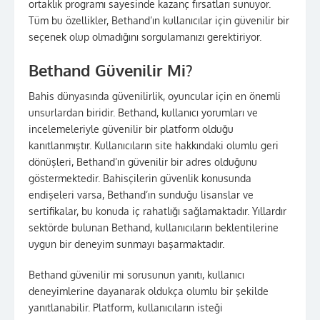
ortaklık programı sayesinde kazanç fırsatları sunuyor.
Tüm bu özellikler, Bethand’ın kullanıcılar için güvenilir bir
seçenek olup olmadığını sorgulamanızı gerektiriyor.
Bethand Güvenilir Mi?
Bahis dünyasında güvenilirlik, oyuncular için en önemli
unsurlardan biridir. Bethand, kullanıcı yorumları ve
incelemeleriyle güvenilir bir platform olduğu
kanıtlanmıştır. Kullanıcıların site hakkındaki olumlu geri
dönüşleri, Bethand’ın güvenilir bir adres olduğunu
göstermektedir. Bahisçilerin güvenlik konusunda
endişeleri varsa, Bethand’ın sunduğu lisanslar ve
sertifikalar, bu konuda iç rahatlığı sağlamaktadır. Yıllardır
sektörde bulunan Bethand, kullanıcıların beklentilerine
uygun bir deneyim sunmayı başarmaktadır.
Bethand güvenilir mi sorusunun yanıtı, kullanıcı
deneyimlerine dayanarak oldukça olumlu bir şekilde
yanıtlanabilir. Platform, kullanıcıların isteği