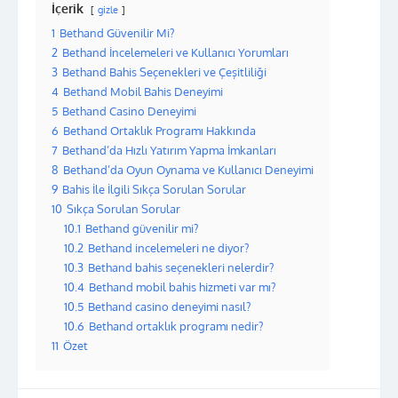
İçerik
gizle
1
Bethand Güvenilir Mi?
2
Bethand İncelemeleri ve Kullanıcı Yorumları
3
Bethand Bahis Seçenekleri ve Çeşitliliği
4
Bethand Mobil Bahis Deneyimi
5
Bethand Casino Deneyimi
6
Bethand Ortaklık Programı Hakkında
7
Bethand’da Hızlı Yatırım Yapma İmkanları
8
Bethand’da Oyun Oynama ve Kullanıcı Deneyimi
9
Bahis İle İlgili Sıkça Sorulan Sorular
10
Sıkça Sorulan Sorular
10.1
Bethand güvenilir mi?
10.2
Bethand incelemeleri ne diyor?
10.3
Bethand bahis seçenekleri nelerdir?
10.4
Bethand mobil bahis hizmeti var mı?
10.5
Bethand casino deneyimi nasıl?
10.6
Bethand ortaklık programı nedir?
11
Özet