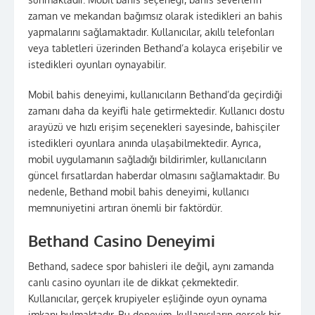
zaman ve mekandan bağımsız olarak istedikleri an bahis
yapmalarını sağlamaktadır. Kullanıcılar, akıllı telefonları
veya tabletleri üzerinden Bethand’a kolayca erişebilir ve
istedikleri oyunları oynayabilir.
Mobil bahis deneyimi, kullanıcıların Bethand’da geçirdiği
zamanı daha da keyifli hale getirmektedir. Kullanıcı dostu
arayüzü ve hızlı erişim seçenekleri sayesinde, bahisçiler
istedikleri oyunlara anında ulaşabilmektedir. Ayrıca,
mobil uygulamanın sağladığı bildirimler, kullanıcıların
güncel fırsatlardan haberdar olmasını sağlamaktadır. Bu
nedenle, Bethand mobil bahis deneyimi, kullanıcı
memnuniyetini artıran önemli bir faktördür.
Bethand Casino Deneyimi
Bethand, sadece spor bahisleri ile değil, aynı zamanda
canlı casino oyunları ile de dikkat çekmektedir.
Kullanıcılar, gerçek krupiyeler eşliğinde oyun oynama
imkanı bulmaktadır. Bu deneyim, kullanıcıların gerçek bir