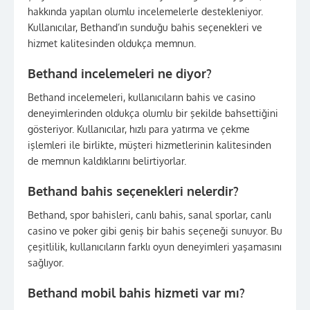
hakkında yapılan olumlu incelemelerle destekleniyor.
Kullanıcılar, Bethand’ın sunduğu bahis seçenekleri ve
hizmet kalitesinden oldukça memnun.
Bethand incelemeleri ne diyor?
Bethand incelemeleri, kullanıcıların bahis ve casino
deneyimlerinden oldukça olumlu bir şekilde bahsettiğini
gösteriyor. Kullanıcılar, hızlı para yatırma ve çekme
işlemleri ile birlikte, müşteri hizmetlerinin kalitesinden
de memnun kaldıklarını belirtiyorlar.
Bethand bahis seçenekleri nelerdir?
Bethand, spor bahisleri, canlı bahis, sanal sporlar, canlı
casino ve poker gibi geniş bir bahis seçeneği sunuyor. Bu
çeşitlilik, kullanıcıların farklı oyun deneyimleri yaşamasını
sağlıyor.
Bethand mobil bahis hizmeti var mı?