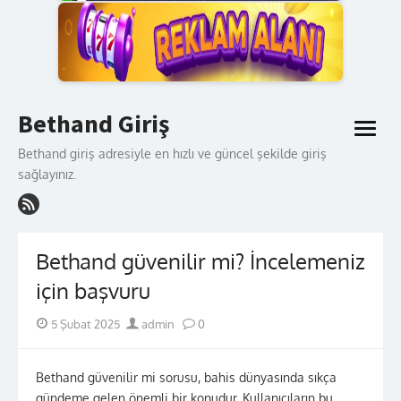
Skip
Bethand Giriş
to
open
content
menu
Bethand giriş adresiyle en hızlı ve güncel şekilde giriş
sağlayınız.
Bethand güvenilir mi? İncelemeniz
için başvuru
Posted
Author
5 Şubat 2025
admin
0
on
Bethand güvenilir mi sorusu, bahis dünyasında sıkça
gündeme gelen önemli bir konudur. Kullanıcıların bu