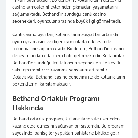
casino atmosferini evlerinden çıkmadan yaşamalarını
sağlamaktadır. Bethand’ın sunduğu canlı casino
seçenekleri, oyuncular arasında büyük ilgi görmektedir.
Canlı casino oyunları, kullanıcıların sosyal bir ortamda
oyun oynamasını ve diğer oyuncularla etkileşimde
bulunmasını sağlamaktadır. Bu durum, Bethand’ın casino
deneyimini daha da cazip hale getirmektedir. Kullanıcılar,
Bethand’ın sunduğu kaliteli oyun seçenekleri ile keyifli
vakit geçirebilir ve kazanma şanslarını artırabilir.
Dolayısıyla, Bethand, casino deneyimi ile de kullanıcıların
beklentilerini karşılamaktadır.
Bethand Ortaklık Programı
Hakkında
Bethand ortaklık programı, kullanıcıların site üzerinden
kazanç elde etmesini sağlayan bir sistemdir. Bu program
sayesinde, bahisçiler yaptıkları bahislerle birlikte gelir