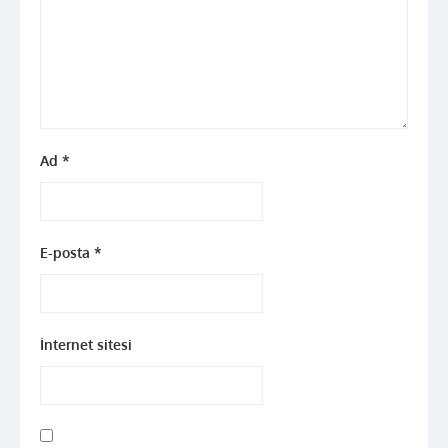
Ad
*
E-posta
*
İnternet sitesi