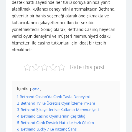
destek hattı sayesinde her türlü soruya anında yanıt
alabilmek, kullanıcı deneyimini arttırmaktadır. Bethand,
güvenilir bir bahis seçeneği olarak öne çıkmakta ve
kullanıcılarının şikayetlerini etkin bir şekilde
yönetmektedir. Sonuç olarak, Bethand Casino, heyecan
verici oyun deneyimi ve müşteri memnuniyeti odaklı
hizmetleri ile casino tutkunları için ideal bir tercih
olmaktadır.
Rate this post
İçerik
gizle
1
Bethand Casino’da Canlı Tavla Deneyimi
2
Bethand TV ile Ücretsiz Oyun İzleme İmkanı
3
Bethand Şikayetleri ve Kullanıcı Memnuniyeti
4
Bethand Casino Oyunlarının Çeşitliliği
5
Bethand Canlı Destek Hattı ile Hızlı Çözüm
6
Bethand Lucky 7 ile Kazanç Şansı