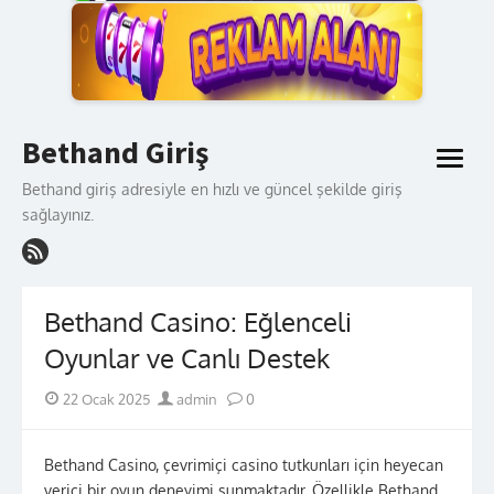
Skip
Bethand Giriş
to
open
content
menu
Bethand giriş adresiyle en hızlı ve güncel şekilde giriş
sağlayınız.
Bethand Casino: Eğlenceli
Oyunlar ve Canlı Destek
Posted
Author
22 Ocak 2025
admin
0
on
Bethand Casino, çevrimiçi casino tutkunları için heyecan
verici bir oyun deneyimi sunmaktadır. Özellikle Bethand