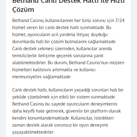
Bethand Canlı Destek Hattı ile Hızlı
Çözüm
Bethand Casino, kullanıcılarının her türlü sorunu için 7/24
hizmet veren bir canlı destek hattı sunmaktadır. Bu
hizmet, oyuncuların acil yardıma ihtiyaç duyduğu
durumlarda hızlı bir çözüm bulmalarını sağlamaktadır.
Canlı destek sekmesi üzerinden, kullanıcılar anında
temsilcilerle iletişime geçerek sorularına yanıt
alabilmektedirler. Bu durum, Bethand Casino’nun müşteri
hizmetleri kalitesini artırmakta ve kullanıcı
memnuniyetini sağlamaktadır.
Canlı destek hattı, kullanıcıların yaşadığı sorunları hızlı bir
şekilde çözebilmek için etkili bir sistem sunmaktadır.
Bethand Casino, bu sayede oyuncuların deneyimlerini
daha keyifli hale getirerek, güvenilir bir platform olarak
kendini konumlandırmaktadır. Kullanıcılar, istedikleri
zaman destek alarak sorunsuz bir oyun deneyimi
yaşayabilmektedirler.