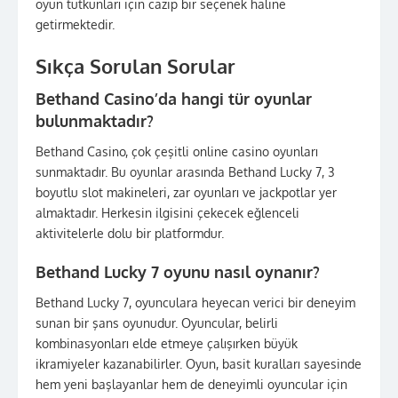
oyun tutkunları için cazip bir seçenek haline
getirmektedir.
Sıkça Sorulan Sorular
Bethand Casino’da hangi tür oyunlar
bulunmaktadır?
Bethand Casino, çok çeşitli online casino oyunları
sunmaktadır. Bu oyunlar arasında Bethand Lucky 7, 3
boyutlu slot makineleri, zar oyunları ve jackpotlar yer
almaktadır. Herkesin ilgisini çekecek eğlenceli
aktivitelerle dolu bir platformdur.
Bethand Lucky 7 oyunu nasıl oynanır?
Bethand Lucky 7, oyunculara heyecan verici bir deneyim
sunan bir şans oyunudur. Oyuncular, belirli
kombinasyonları elde etmeye çalışırken büyük
ikramiyeler kazanabilirler. Oyun, basit kuralları sayesinde
hem yeni başlayanlar hem de deneyimli oyuncular için