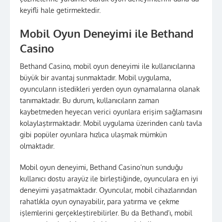
keyifli hale getirmektedir.
Mobil Oyun Deneyimi ile Bethand
Casino
Bethand Casino, mobil oyun deneyimi ile kullanıcılarına
büyük bir avantaj sunmaktadır. Mobil uygulama,
oyuncuların istedikleri yerden oyun oynamalarına olanak
tanımaktadır. Bu durum, kullanıcıların zaman
kaybetmeden heyecan verici oyunlara erişim sağlamasını
kolaylaştırmaktadır. Mobil uygulama üzerinden canlı tavla
gibi popüler oyunlara hızlıca ulaşmak mümkün
olmaktadır.
Mobil oyun deneyimi, Bethand Casino’nun sunduğu
kullanıcı dostu arayüz ile birleştiğinde, oyunculara en iyi
deneyimi yaşatmaktadır. Oyuncular, mobil cihazlarından
rahatlıkla oyun oynayabilir, para yatırma ve çekme
işlemlerini gerçekleştirebilirler. Bu da Bethand’ı, mobil