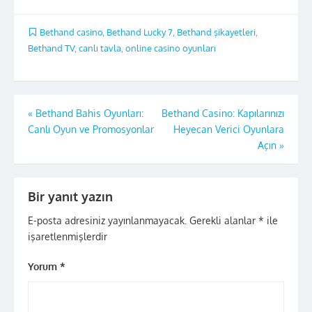
Bethand casino
,
Bethand Lucky 7
,
Bethand şikayetleri
,
Bethand TV
,
canlı tavla
,
online casino oyunları
Yazı
«
Bethand Bahis Oyunları:
Bethand Casino: Kapılarınızı
Canlı Oyun ve Promosyonlar
Heyecan Verici Oyunlara
gezinmesi
Açın
»
Bir yanıt yazın
E-posta adresiniz yayınlanmayacak.
Gerekli alanlar
*
ile
işaretlenmişlerdir
Yorum
*