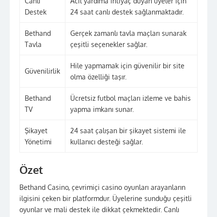
Canlı
Acil yardıma ihtiyaç duyan üyeler için
Destek
24 saat canlı destek sağlanmaktadır.
Bethand
Gerçek zamanlı tavla maçları sunarak
Tavla
çeşitli seçenekler sağlar.
Hile yapmamak için güvenilir bir site
Güvenilirlik
olma özelliği taşır.
Bethand
Ücretsiz futbol maçları izleme ve bahis
TV
yapma imkanı sunar.
Şikayet
24 saat çalışan bir şikayet sistemi ile
Yönetimi
kullanıcı desteği sağlar.
Özet
Bethand Casino, çevrimiçi casino oyunları arayanların
ilgisini çeken bir platformdur. Üyelerine sunduğu çeşitli
oyunlar ve mali destek ile dikkat çekmektedir. Canlı