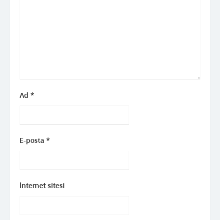
Ad
*
E-posta
*
İnternet sitesi