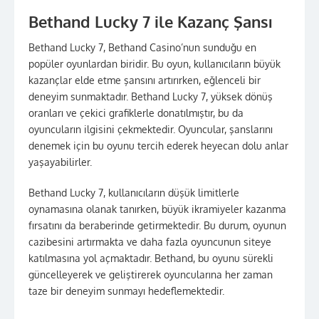
Bethand Lucky 7 ile Kazanç Şansı
Bethand Lucky 7, Bethand Casino’nun sunduğu en
popüler oyunlardan biridir. Bu oyun, kullanıcıların büyük
kazançlar elde etme şansını artırırken, eğlenceli bir
deneyim sunmaktadır. Bethand Lucky 7, yüksek dönüş
oranları ve çekici grafiklerle donatılmıştır, bu da
oyuncuların ilgisini çekmektedir. Oyuncular, şanslarını
denemek için bu oyunu tercih ederek heyecan dolu anlar
yaşayabilirler.
Bethand Lucky 7, kullanıcıların düşük limitlerle
oynamasına olanak tanırken, büyük ikramiyeler kazanma
fırsatını da beraberinde getirmektedir. Bu durum, oyunun
cazibesini artırmakta ve daha fazla oyuncunun siteye
katılmasına yol açmaktadır. Bethand, bu oyunu sürekli
güncelleyerek ve geliştirerek oyuncularına her zaman
taze bir deneyim sunmayı hedeflemektedir.