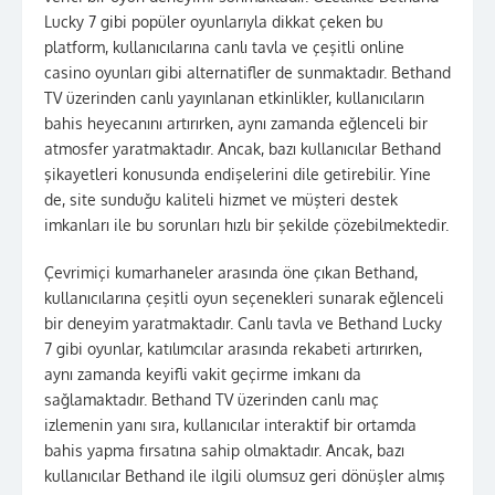
Lucky 7 gibi popüler oyunlarıyla dikkat çeken bu
platform, kullanıcılarına canlı tavla ve çeşitli online
casino oyunları gibi alternatifler de sunmaktadır. Bethand
TV üzerinden canlı yayınlanan etkinlikler, kullanıcıların
bahis heyecanını artırırken, aynı zamanda eğlenceli bir
atmosfer yaratmaktadır. Ancak, bazı kullanıcılar Bethand
şikayetleri konusunda endişelerini dile getirebilir. Yine
de, site sunduğu kaliteli hizmet ve müşteri destek
imkanları ile bu sorunları hızlı bir şekilde çözebilmektedir.
Çevrimiçi kumarhaneler arasında öne çıkan Bethand,
kullanıcılarına çeşitli oyun seçenekleri sunarak eğlenceli
bir deneyim yaratmaktadır. Canlı tavla ve Bethand Lucky
7 gibi oyunlar, katılımcılar arasında rekabeti artırırken,
aynı zamanda keyifli vakit geçirme imkanı da
sağlamaktadır. Bethand TV üzerinden canlı maç
izlemenin yanı sıra, kullanıcılar interaktif bir ortamda
bahis yapma fırsatına sahip olmaktadır. Ancak, bazı
kullanıcılar Bethand ile ilgili olumsuz geri dönüşler almış