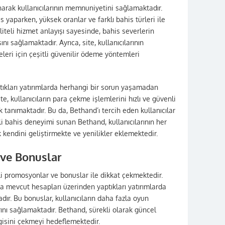
narak kullanıcılarının memnuniyetini sağlamaktadır.
is yaparken, yüksek oranlar ve farklı bahis türleri ile
iteli hizmet anlayışı sayesinde, bahis severlerin
ı sağlamaktadır. Ayrıca, site, kullanıcılarının
meleri için çeşitli güvenilir ödeme yöntemleri
tıkları yatırımlarda herhangi bir sorun yaşamadan
te, kullanıcıların para çekme işlemlerini hızlı ve güvenli
 tanımaktadır. Bu da, Bethand’ı tercih eden kullanıcılar
eli bahis deneyimi sunan Bethand, kullanıcılarının her
ak kendini geliştirmekte ve yenilikler eklemektedir.
ve Bonuslar
li promosyonlar ve bonuslar ile dikkat çekmektedir.
eya mevcut hesapları üzerinden yaptıkları yatırımlarda
ır. Bu bonuslar, kullanıcıların daha fazla oyun
rını sağlamaktadır. Bethand, sürekli olarak güncel
lgisini çekmeyi hedeflemektedir.