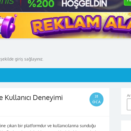
şekilde giriş sağlayınız.
ve Kullanıcı Deneyimi
Ar
31
OCA
ne çıkan bir platformdur ve kullanıcılarına sunduğu