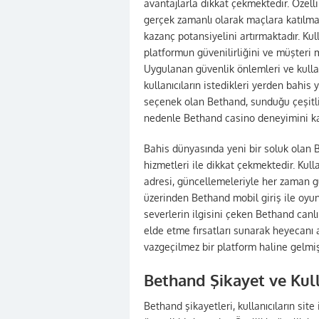
avantajlarla dikkat çekmektedir. Özell
gerçek zamanlı olarak maçlara katılma
kazanç potansiyelini artırmaktadır. Kul
platformun güvenilirliğini ve müşteri 
Uygulanan güvenlik önlemleri ve kullan
kullanıcıların istedikleri yerden bahis 
seçenek olan Bethand, sunduğu çeşitli 
nedenle Bethand casino deneyimini ka
Bahis dünyasında yeni bir soluk olan B
hizmetleri ile dikkat çekmektedir. Kull
adresi, güncellemeleriyle her zaman gü
üzerinden Bethand mobil giriş ile oyu
severlerin ilgisini çeken Bethand canlı
elde etme fırsatları sunarak heyecanı 
vazgeçilmez bir platform haline gelmiş
Bethand Şikayet ve Kul
Bethand şikayetleri, kullanıcıların site 