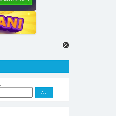
a
Ara