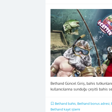
Bethand Güncel Giriş, bahis tutkunların
kullanıcılarına sunduğu çeşitli bahis s
Bethand bahis
,
Bethand bonus adresi
,
Bethand kayıt işlemi