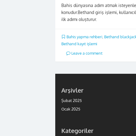
Bahis dünyasına adım atmak isteyenler
konudur.Bethand giriş işlemi, kullanıc
ilk adımı oluşturur.
Bahis yapma rehberi
,
Bethand blackjac
Bethand kayıt işlemi
Leave a comment
Arşivler
Şubat 2025
Ocak 2025
Kategoriler