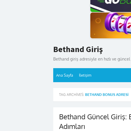
Skip
Bethand Giriş
to
content
Bethand giriş adresiyle en hızlı ve güncel 
Ana Sayfa
İletişim
TAG ARCHIVES:
BETHAND BONUS ADRESI
Bethand Güncel Giriş:
Adımları