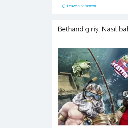
Leave a comment
Bethand giriş: Nasıl ba