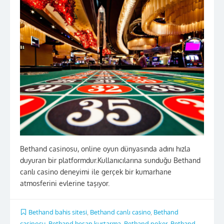
Bethand casinosu, online oyun dünyasında adını hızla
duyuran bir platformdur.Kullanıcılarına sunduğu Bethand
canlı casino deneyimi ile gerçek bir kumarhane
atmosferini evlerine taşıyor.
Bethand bahis sitesi
,
Bethand canlı casino
,
Bethand
casinosu
,
Bethand hesap kurtarma
,
Bethand poker
,
Bethand