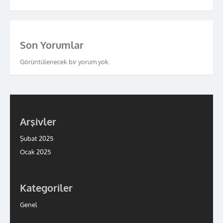
Son Yorumlar
Görüntülenecek bir yorum yok.
Arşivler
Şubat 2025
Ocak 2025
Kategoriler
Genel