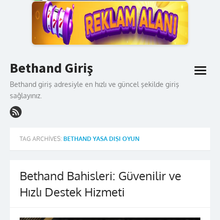
Skip
Bethand Giriş
to
open
content
menu
Bethand giriş adresiyle en hızlı ve güncel şekilde giriş
sağlayınız.
TAG ARCHIVES:
BETHAND YASA DIŞI OYUN
Bethand Bahisleri: Güvenilir ve
Hızlı Destek Hizmeti