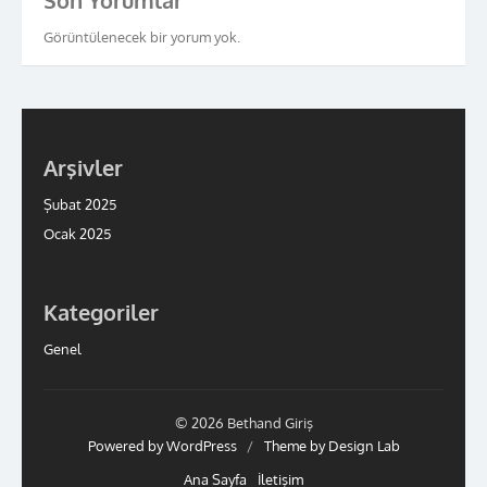
Görüntülenecek bir yorum yok.
Arşivler
Şubat 2025
Ocak 2025
Kategoriler
Genel
© 2026 Bethand Giriş
Powered by WordPress
/
Theme by Design Lab
Ana Sayfa
İletişim