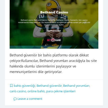
Bethand güvenilir bir bahis platformu olarak dikkat
çekiyor.Kullanıcılar, Bethand yorumları aracılığıyla bu site
hakkında olumlu izlenimlerini paylaşıyor ve
memnuniyetlerini dile getiriyorlar.
bahis güvenliği
,
Bethand güvenilir
,
Bethand yorumları
,
canlı casino
,
online bahis
,
para çekme işlemleri
Leave a comment